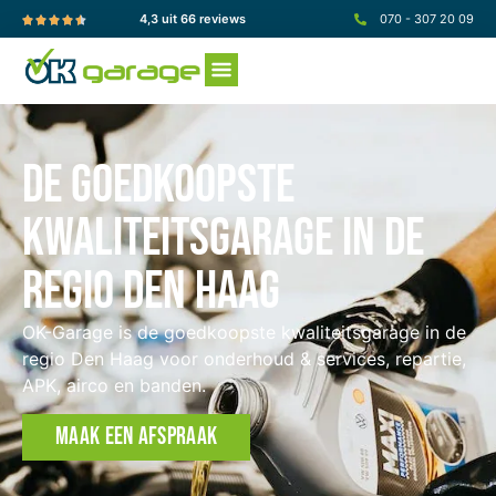
4,3 uit 66 reviews
070 - 307 20 09
De goedkoopste
kwaliteitsgarage in de
regio Den Haag
OK-Garage is de goedkoopste kwaliteitsgarage in de
regio Den Haag voor onderhoud & services, repartie,
APK, airco en banden.
MAAK EEN AFSPRAAK