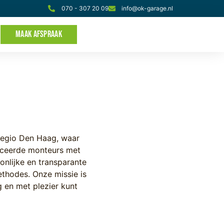
070 - 307 20 09
info@ok-garage.nl
MAAK AFSPRAAK
 regio Den Haag, waar
ficeerde monteurs met
onlijke en transparante
thodes. Onze missie is
g en met plezier kunt