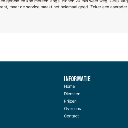
n gebeld en kon meteen langs. Binnen 20 min weer weg. Gelijk uitg
 kant, maar de service maakt het helemaal goed. Zeker een aanrader.
Informatie
Home
Diensten
Prijzen
Over ons
Contact