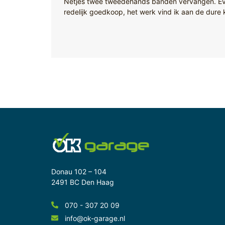
Netjes twee tweedehands banden vervangen. Eve
redelijk goedkoop, het werk vind ik aan de dure
Donau 102 – 104
2491 BC Den Haag
070 - 307 20 09
info@ok-garage.nl